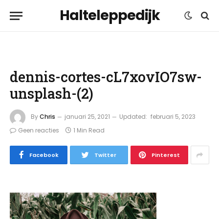
Halteleppedijk
dennis-cortes-cL7xovIO7sw-
unsplash-(2)
By
Chris
januari 25, 2021
Updated:
februari 5, 2023
Geen reacties
1 Min Read
Facebook
Twitter
Pinterest