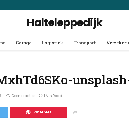
Halteleppedijk
ens
Garage
Logistiek
Transport
Verzeker
MxhTd6SKo-unsplash-
3
Geen reacties
1 Min Read
Pinterest