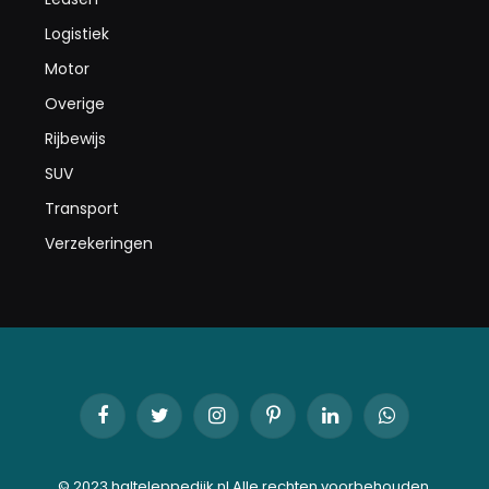
Logistiek
Motor
Overige
Rijbewijs
SUV
Transport
Verzekeringen
Facebook
Twitter
Instagram
Pinterest
LinkedIn
WhatsApp
© 2023 halteleppedijk.nl Alle rechten voorbehouden.