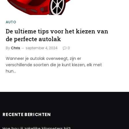
AUTO
De ultieme tips voor het kiezen van
de perfecte autolak
By
Chris
september 4, 2024
0
Wanneer je autolak overweegt, zijn er
verschillende soorten die je kunt kiezen, elk met
hun…
RECENTE BERICHTEN
Hoe hou jij zakelijke kilometers bij?