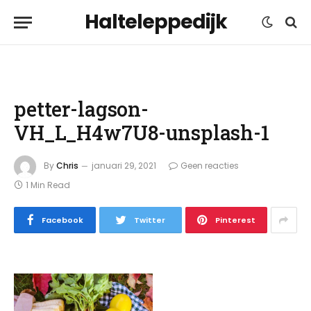
Halteleppedijk
petter-lagson-
VH_L_H4w7U8-unsplash-1
By
Chris
januari 29, 2021
Geen reacties
1 Min Read
Facebook
Twitter
Pinterest