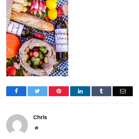
Facebook
Twitter
Pinterest
LinkedIn
Tumblr
Email
Chris
Website